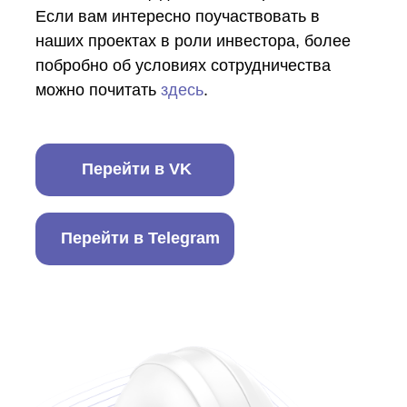
Если вам интересно поучаствовать в
наших проектах в роли инвестора, более
побробно об условиях сотрудничества
можно почитать
здесь
.
Перейти в VK
+7 925 352 79 59
invest@rnra.ru
Перейти в Telegram
Связаться
Связаться
через
Telegram
по
WhatsApp
Москва, Плетешковский пер., д. 3, стр. 2