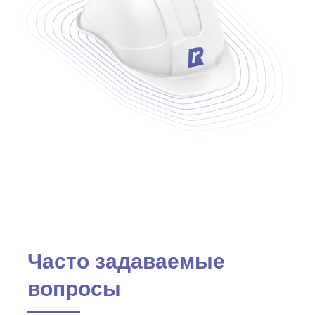
О компании
Инвесторам
Проекты
Собственникам
Апартаменты
Агентам и
партнерам
Политика конфиденциальности
Все права защищены
Полное наименование
Общество с ограниченной ответственностью
«Модус»
Фактический адрес
105005, г. Москва, Муниципальный округ
Басманный, Плетешковский пер., д. 3, стр. 2,
помещ. 34А
ИНН:
9701183158
ОГРН:
1217700396946
Часто задаваемые
вопросы